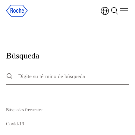
Búsqueda
Búsqueda
Type to search the site, press escape to clear
Búsquedas frecuentes:
Covid-19