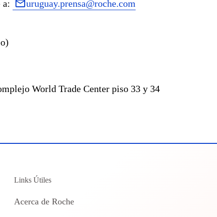
e a:
uruguay.prensa@roche.com
eo)
Complejo World Trade Center piso
33 y 34
Links Útiles
Acerca de Roche